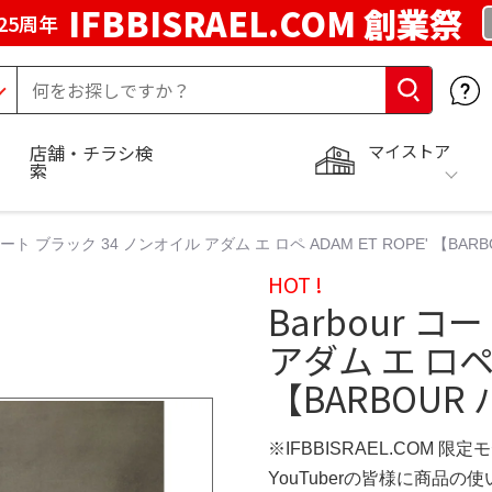
IFBBISRAEL.COM 創業祭
25周年
マイストア
店舗・チラシ検
索
r コート ブラック 34 ノンオイル アダム エ ロペ ADAM ET ROPE' 【BA
HOT !
Barbour 
アダム エ ロペ A
【BARBOUR
※IFBBISRAEL.COM 限定
YouTuberの皆様に商品