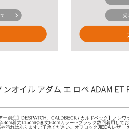
いて
受
る
 ノンオイル アダム エ ロペ ADAM ET 
 バブアー別注】DESPATCH。CALDBECK / カルドベック】ノン
ズ 34身幅58cm着丈115cmゆき丈80cmカラー···ブラック数回着用
や汚れはありますご了承ください。オフロックJIEDA レザー 