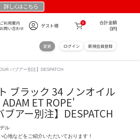
詳しくは
こちら
合計金額
ご利用案内
0
ゲスト様
0円
お問い合わせ
変更
ログイン
新規会員登録
RBOUR バブアー別注】DESPATCH
コート ブラック 34 ノンオイル
DAM ET ROPE'
 バブアー別注】DESPATCH
モデル
の使い心地などをご紹介いただいております！