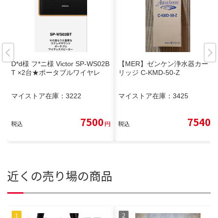
D*d様 フ*ニ様 Victor SP-WS02B
【MER】ゼンケン浄水器カート
T ×2台★ポータブルワイヤレ
リッジ C-KMD-50-Z
マイストア在庫：
3222
マイストア在庫：
3425
7500
7540
税込
円
税込
円
近くの売り場の商品