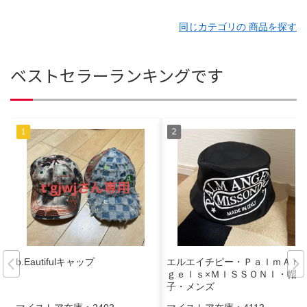
同じカテゴリの 商品を探す
ベストセラーランキングです
b.Eautifulキャップ
エルエイチピー・ＰａｌｍＡｎ
ｇｅｌｓ×ＭＩＳＳＯＮＩ・帽
子・メンズ