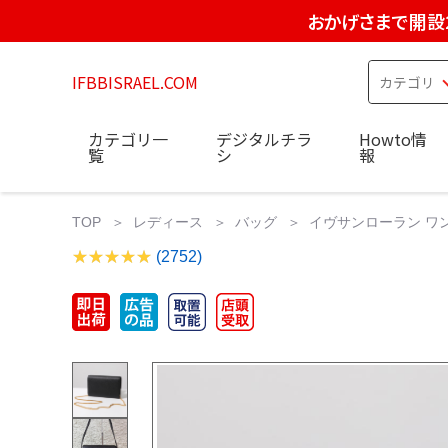
おかげさまで開設
IFBBISRAEL.COM
カテゴリ一
デジタルチラ
Howto情
覧
シ
報
TOP
レディース
バッグ
イヴサンローラン ワンシ
(2752)