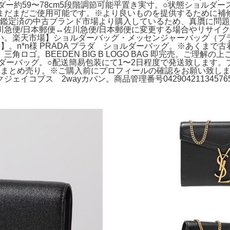
ョルダー約59〜78cm5段階調節可能平置き実寸。○状態ショル
まだまだご使用可能です。※より良いものを提供するために補修
す※鑑定済の中古ブランド市場より購入しているため、真贋に問
急便/日本郵便↔︎佐川急便/日本郵便に変更する場合やリサイ
い。楽天市場】ショルダーバッグ・メッセンジャーバッグ（ブ
【515】。n*n様 PRADA プラダ ショルダーバッグ。※あ
ゴ。BEEDEN BIG B LOGO BAG 即完売。ご理解の上
ルダーバッグ。○配送簡易包装にて1〜2日程度で発送致します。ブ*
とめ売り。※ご購入前にプロフィールの確認をお願い致します。
コブス 2wayカバン。商品管理番号042904211345765