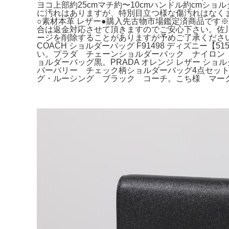
ヨコ上部約25cmマチ約〜10cmハンドル約cmシ
に汚れはありますが、特別目立つ様な傷汚れはなく
○素材本革 レザー●購入先古物市場鑑定済商品で
合は返金対応させて頂きますのでご安心下さい。佐川
ージを削除することがありますが予めご了承くださ
COACH ショルダーバッグ F91498 ディズニー
い。プラダ チェーンショルダーバック ナイロン 三角ロ
ョルダーバッグ黒。PRADA オレンジ レザー ショ
バーバリー チェック柄ショルダーバッグ4点セットま
グ・ルーシング ブラック コーチ。こち様 マークジェイ