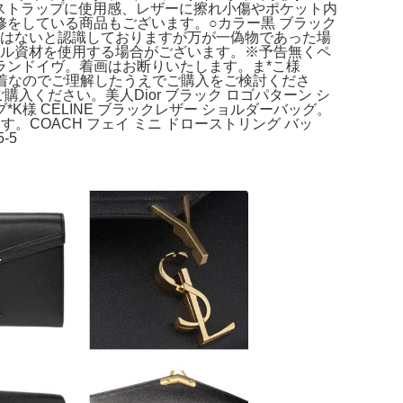
ダーストラップに使用感、レザーに擦れ小傷やポケット内
をしている商品もございます。○カラー黒 ブラック
題はないと認識しておりますが万が一偽物であった場
クル資材を使用する場合がございます。※予告無くペ
ランドイヴ。着画はお断りいたします。ま*こ様
くまで古着なのでご理解したうえでご購入をご検討くださ
ご購入ください。美人Dior ブラック ロゴパターン シ
K様 CELINE ブラックレザー ショルダーバッグ。
COACH フェイ ミニ ドローストリング バッ
-5