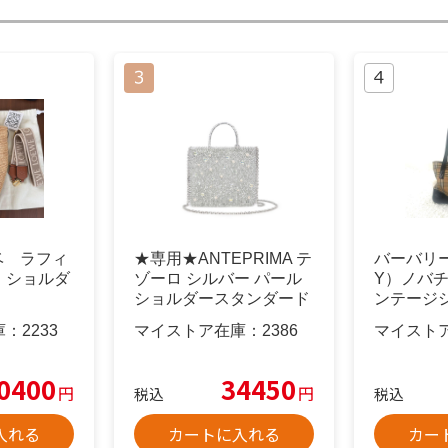
エベ ラフィ
★専用★ANTEPRIMA テ
バーバリー
 ショルダ
ゾーロ シルバー パール
Y）ノバ
ショルダースタンダード
ンテージ
Ｚ
トバッグ
庫：
2233
マイストア在庫：
2386
マイスト
0400
34450
円
円
税込
税込
入れる
カートに入れる
カー