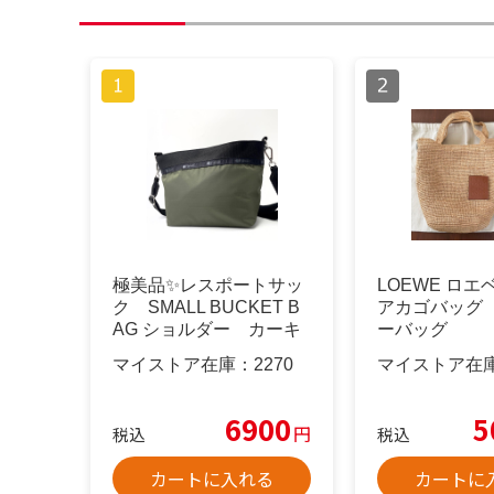
極美品✨レスポートサッ
LOEWE ロ
ク SMALL BUCKET B
アカゴバッグ
AG ショルダー カーキ
ーバッグ
マイストア在庫：
2270
マイストア在
6900
5
円
税込
税込
カートに入れる
カートに