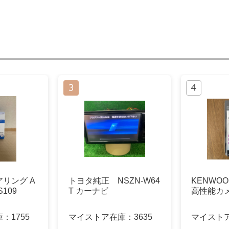
リング A
トヨタ純正 NSZN-W64
KENWOOD
S109
T カーナビ
高性能カ
庫：
1755
マイストア在庫：
3635
マイスト