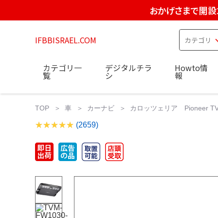
おかげさまで開設
IFBBISRAEL.COM
カテゴリ一
デジタルチラ
Howto情
覧
シ
報
TOP
車
カーナビ
カロッツェリア Pioneer TV
(2659)