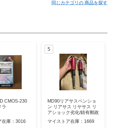
同じカテゴリの 商品を探す
 CMOS-230
MD90リアサスペンショ
メラ
ン リアサス リヤサス リ
アショック劣化/錆有郵政
カブ
ア在庫：
3016
マイストア在庫：
1669