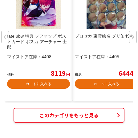
fate ubw 特典 ソフマップ ポス
プロセカ 東雲絵名 グリ缶49A
トカード ポスカ アーチャー 士
郎
マイストア在庫：
4408
マイストア在庫：
4405
8119
6444
税込
円
税込
円
カートに入れる
カートに入れる
このカテゴリをもっと見る