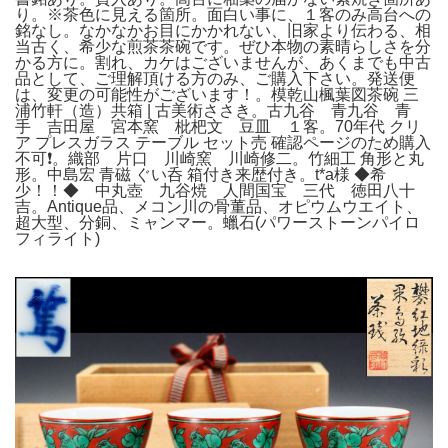
り。※茶色に見える箇所。面白い事に、１客のみ高台への
銘なし。なかなかお目にかかれない、旧家より伝わる、相
当古く、希少な煎茶茶碗です。ぜひ本物の素晴らしさを分
かる方に。割れ、カケはございませんが、あくまでも中古
品として、ご理解頂ける方のみ、ご購入下さい。発送便
は、変更の可能性がございます！。模乾山楓葉図茶碗 三
浦竹軒（造）共箱 | 古美術ささき。古九谷 青九谷 青
手 吉田屋 宮本窯 枇杷文 豆皿 １客。70年代 クリ
ア プレスガラス テーブル セット売 確認ページのため購入
不可❗️。織部 片口 川崎窯 川崎修二。竹細工 角形と丸
形。中島宏 青磁 ぐい呑 箱付き来歴付き。t*a様 ◆希
少！！◆ 中丸壺 九谷焼 人間国宝 三代 徳田八十
吉。Antique品、メコン川の骨董品、オピウムウエイト、
超大型、分銅、ミャンマー。蠟石(パワーストーンパイロ
フィライト)