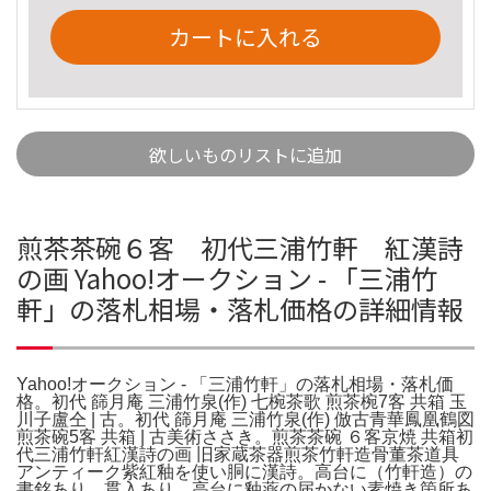
カートに入れる
欲しいものリストに追加
煎茶茶碗６客 初代三浦竹軒 紅漢詩
の画 Yahoo!オークション - 「三浦竹
軒」の落札相場・落札価格の詳細情報
Yahoo!オークション - 「三浦竹軒」の落札相場・落札価
格。初代 篩月庵 三浦竹泉(作) 七椀茶歌 煎茶椀7客 共箱 玉
川子盧仝 | 古。初代 篩月庵 三浦竹泉(作) 倣古青華鳳凰鶴図
煎茶碗5客 共箱 | 古美術ささき。煎茶茶碗 ６客京焼 共箱初
代三浦竹軒紅漢詩の画 旧家蔵茶器煎茶竹軒造骨董茶道具
アンティーク紫紅釉を使い胴に漢詩。高台に（竹軒造）の
書銘あり。貫入あり。高台に釉薬の届かない素焼き箇所あ