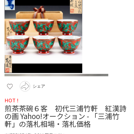
シェア
HOT !
煎茶茶碗６客 初代三浦竹軒 紅漢詩
の画 Yahoo!オークション - 「三浦竹
軒」の落札相場・落札価格