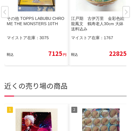
その他 TOPPS LABUBU CHRO
江戸期 古伊万里 金彩色絵
ME THE MONSTERS 10TH
龍鳳文 鶴寿老人30cm 大鉢
送料込み
マイストア在庫：
3075
マイストア在庫：
1767
7125
22825
税込
円
税込
円
近くの売り場の商品