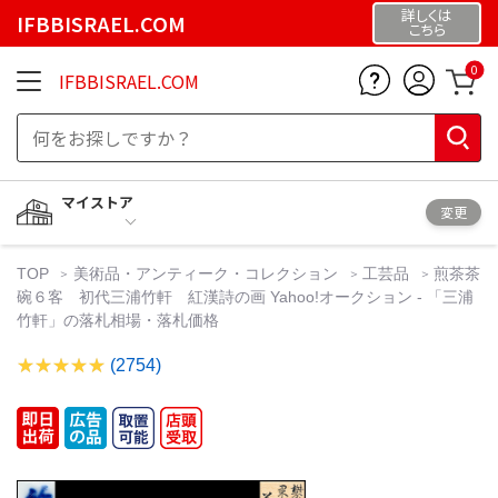
詳しくは
IFBBISRAEL.COM
こちら
0
IFBBISRAEL.COM
マイストア
変更
TOP
美術品・アンティーク・コレクション
工芸品
煎茶茶
碗６客 初代三浦竹軒 紅漢詩の画 Yahoo!オークション - 「三浦
竹軒」の落札相場・落札価格
(2754)