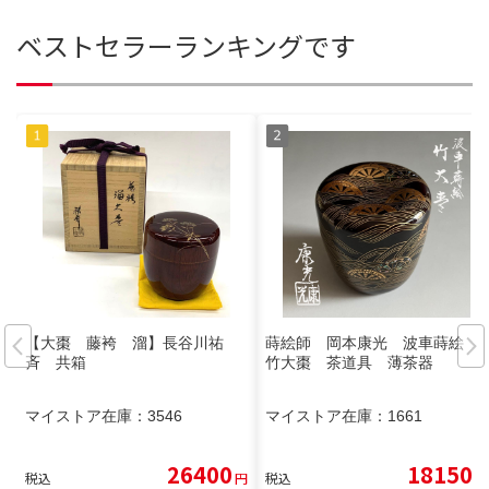
ベストセラーランキングです
【大棗 藤袴 溜】長谷川祐
蒔絵師 岡本康光 波車蒔絵
斉 共箱
竹大棗 茶道具 薄茶器
マイストア在庫：
3546
マイストア在庫：
1661
26400
18150
税込
円
税込
円