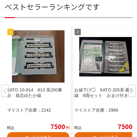
ベストセラーランキングです
KATO 10-814 813 系200番
お値下げ◯ KATO 205系 横浜
台 福北ゆたか線
線 8両セット おまけ付き
マイストア在庫：
2142
マイストア在庫：
2966
7500
7500
税込
円
税込
円
カートに入れる
カートに入れる