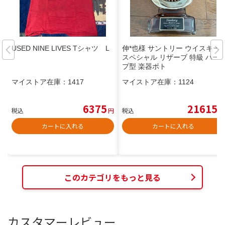
USED NINE LIVES Tシャツ L
伸*也様 サントリー ウイスキー
スペシャル リザーブ 特級 ハー
プ型 楽器ボト
マイストア在庫：
1417
マイストア在庫：
1124
6375
21615
税込
円
税込
円
カートに入れる
カートに入れる
このカテゴリをもっと見る
カスタマーレビュー