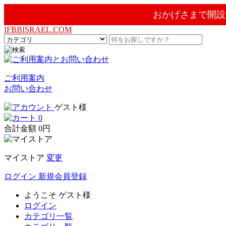
おかげさまで開設
IFBBISRAEL.COM
ご利用案内
お問い合わせ
ゲスト様
0
合計金額
0円
マイストア
変更
ログイン
新規会員登録
ようこそ
ゲスト様
ログイン
カテゴリ一覧