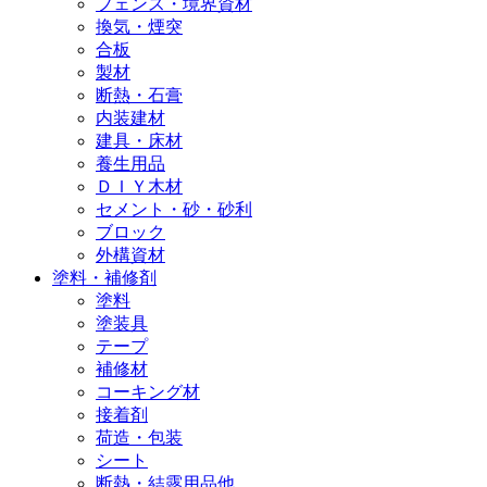
フェンス・境界資材
換気・煙突
合板
製材
断熱・石膏
内装建材
建具・床材
養生用品
ＤＩＹ木材
セメント・砂・砂利
ブロック
外構資材
塗料・補修剤
塗料
塗装具
テープ
補修材
コーキング材
接着剤
荷造・包装
シート
断熱・結露用品他