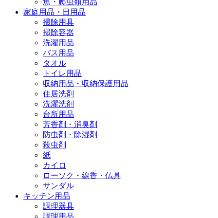
魚・爬虫類用品
家庭用品・日用品
掃除用具
掃除容器
洗濯用品
バス用品
タオル
トイレ用品
収納用品・収納保護用品
住居洗剤
洗濯洗剤
台所用品
芳香剤・消臭剤
防虫剤・除湿剤
殺虫剤
紙
カイロ
ローソク・線香・仏具
サンダル
キッチン用品
調理器具
調理用品