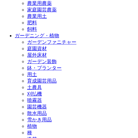
農業用農薬
家庭園芸農薬
農業用土
肥料
飼料
ガーデニング・植物
ガーデンファニチャー
庭園資材
屋外床材
ガーデン装飾
鉢・プランター
用土
育成園芸用品
土農具
刈払機
噴霧器
園芸機器
散水用品
雪かき用品
植物
種