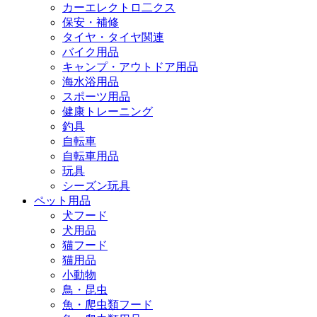
カーエレクトロ二クス
保安・補修
タイヤ・タイヤ関連
バイク用品
キャンプ・アウトドア用品
海水浴用品
スポーツ用品
健康トレーニング
釣具
自転車
自転車用品
玩具
シーズン玩具
ペット用品
犬フード
犬用品
猫フード
猫用品
小動物
鳥・昆虫
魚・爬虫類フード