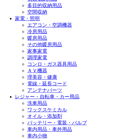
多目的収納用品
空間収納
家電・照明
エアコン・空調機器
冷房用品
暖房用品
その他暖房用品
家事家電
調理家電
コンロ・ガス器具用品
ＡＶ機器
理美容・健康
電線・延長コード
アンテナパーツ
レジャー・自転車・カー用品
洗車用品
ワックスケミカル
オイル・添加剤
バッテリー・電装・バルブ
車内用品・車外用品
車内小物