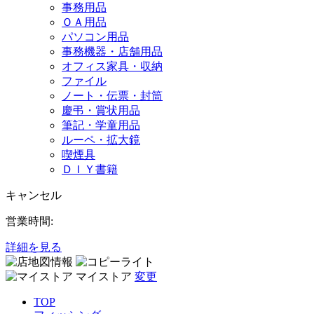
事務用品
ＯＡ用品
パソコン用品
事務機器・店舗用品
オフィス家具・収納
ファイル
ノート・伝票・封筒
慶弔・賞状用品
筆記・学童用品
ルーペ・拡大鏡
喫煙具
ＤＩＹ書籍
キャンセル
営業時間:
詳細を見る
マイストア
変更
TOP