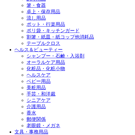
箸・食器
卓上・保存用品
流し用品
ポット・行楽用品
ポリ袋・キッチンガード
割箸・紙皿・紙コップ他消耗品
テーブルクロス
ヘルス＆ビューティー
シャンプー・石鹸・入浴剤
オーラルケア用品
化粧品・化粧小物
ヘルスケア
ベビー用品
美粧用品
手芸・和洋裁
シニアケア
介護用品
香水
郵便関係
老眼鏡・メガネ
文具・事務用品