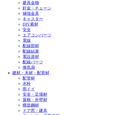
建具金物
針金・チェーン
補強金具
キャスター
DIY素材
安全
エアコンパーツ
電線
配線部材
配線結束
電設資材
配線パーツ
換気扇
建材・木材・配管材
配管材
水栓
雨ドイ
安全・足場材
屋根・外壁材
構造鋼材
ドア窓・建具