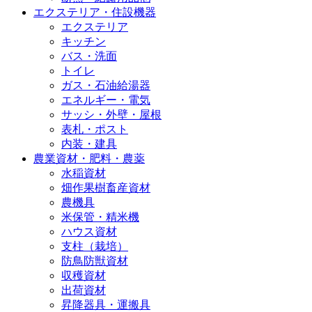
エクステリア・住設機器
エクステリア
キッチン
バス・洗面
トイレ
ガス・石油給湯器
エネルギー・電気
サッシ・外壁・屋根
表札・ポスト
内装・建具
農業資材・肥料・農薬
水稲資材
畑作果樹畜産資材
農機具
米保管・精米機
ハウス資材
支柱（栽培）
防鳥防獣資材
収穫資材
出荷資材
昇降器具・運搬具