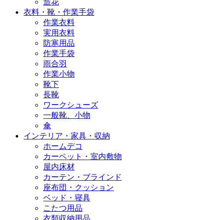
造花
衣料・靴・作業手袋
作業衣料
実用衣料
防寒用品
作業手袋
雨合羽
作業小物
靴下
長靴
ワークシューズ
一般靴、小物
傘
インテリア・家具・収納
ホームデコ
カーペット・室内敷物
屋内床材
カーテン・ブラインド
座布団・クッション
ベッド・寝具
こたつ用品
衣類収納用品