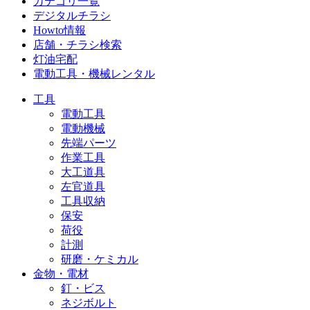
カテゴリ一覧
デジタルチラシ
Howto情報
店舗・チラシ検索
灯油宅配
電動工具・機械レンタル
工具
電動工具
電動機械
先端パーツ
作業工具
大工道具
左官道具
工具収納
保安
荷役
計測
研磨・ケミカル
金物・電材
釘・ビス
ネジボルト