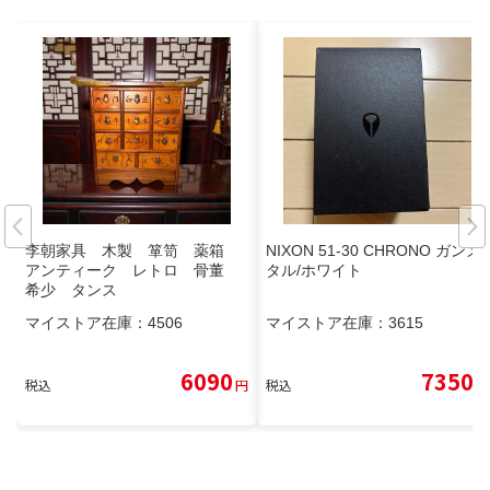
李朝家具 木製 箪笥 薬箱
NIXON 51-30 CHRONO ガンメ
アンティーク レトロ 骨董
タル/ホワイト
希少 タンス
マイストア在庫：
4506
マイストア在庫：
3615
6090
7350
税込
円
税込
円