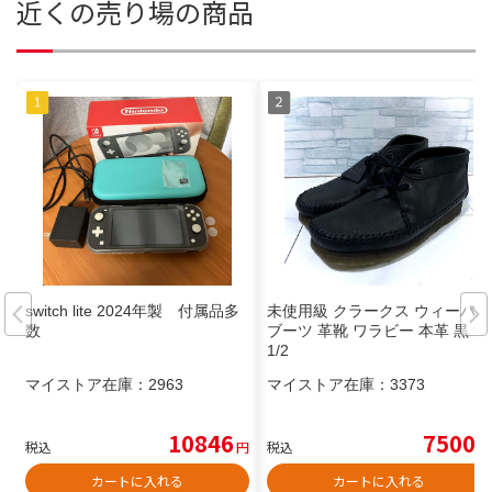
近くの売り場の商品
switch lite 2024年製 付属品多
未使用級 クラークス ウィーバー
数
ブーツ 革靴 ワラビー 本革 黒 9
1/2
マイストア在庫：
2963
マイストア在庫：
3373
10846
7500
税込
円
税込
円
カートに入れる
カートに入れる