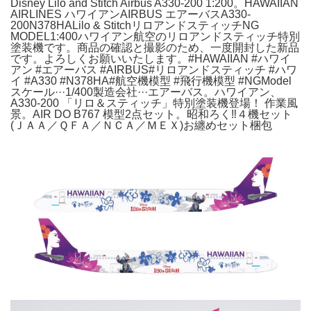
Disney Lilo and Stitch Airbus A330-200 1:200。HAWAIIAN
AIRLINES ハワイアンAIRBUS エアーバスA330-
200N378HALilo & StitchリロアンドスティッチNG
MODEL1:400ハワイアン航空のリロアンドスティッチ特別
塗装機です。商品の確認と撮影のため、一度開封した新品
です。よろしくお願いいたします。#HAWAIIAN #ハワイ
アン #エアーバス #AIRBUS#リロアンドスティッチ #ハワ
イ #A330 #N378HA#航空機模型 #飛行機模型 #NGModel
スケール···1/400製造会社···エアーバス。ハワイアン、
A330-200 「リロ＆スティッチ」特別塗装機登場！ 作業風
景。AIR DO B767 模型2点セット。昭和ろく‼️４機セット
(ＪＡＡ／ＱＦＡ／ＮＣＡ／ＭＥＸ)お纏めセット梱包