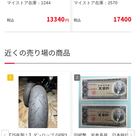
マイストア在庫：
1244
マイストア在庫：
2570
13340
17400
税込
円
税込
円
近くの売り場の商品
【25年製！】ダンロップ GPR3
旧紙幣 岩倉具視 日本銀行