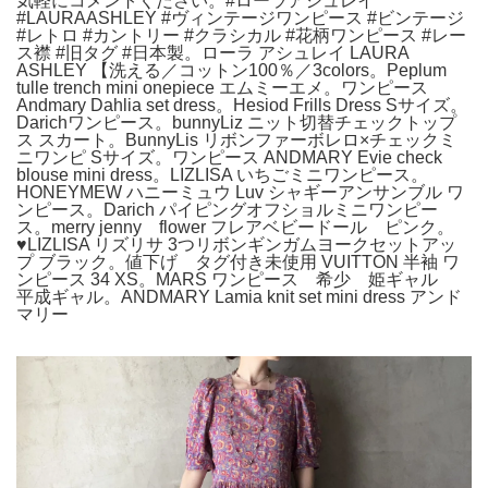
気軽にコメントください。#ローラアシュレイ
#LAURAASHLEY #ヴィンテージワンピース #ビンテージ
#レトロ #カントリー #クラシカル #花柄ワンピース #レー
ス襟 #旧タグ #日本製。ローラ アシュレイ LAURA
ASHLEY 【洗える／コットン100％／3colors。Peplum
tulle trench mini onepiece エムミーエメ。ワンピース
Andmary Dahlia set dress。Hesiod Frills Dress Sサイズ。
Darichワンピース。bunnyLiz ニット切替チェックトップ
ス スカート。BunnyLis リボンファーボレロ×チェックミ
ニワンピ Sサイズ。ワンピース ANDMARY Evie check
blouse mini dress。LIZLISA いちごミニワンピース。
HONEYMEW ハニーミュウ Luv シャギーアンサンブル ワ
ンピース。Darich パイピングオフショルミニワンピー
ス。merry jenny flower フレアベビードール ピンク。
♥LIZLISA リズリサ 3つリボンギンガムヨークセットアッ
プ ブラック。値下げ タグ付き未使用 VUITTON 半袖 ワ
ンピース 34 XS。MARS ワンピース 希少 姫ギャル
平成ギャル。ANDMARY Lamia knit set mini dress アンド
マリー