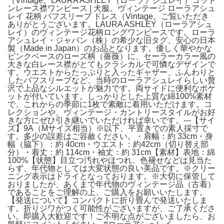
（Vintage。LAURA ASHLEY（ローラアシュレイ）コット
ンレース襟ワンピース | 犬服。ヴィンテージ ローラアシュ
レイ 花柄 パフスリーブ ドレス（Vintage。ご覧いただき
ありがとうございます。LAURA ASHLEY（ローラアシュ
レイ）のヴィンテージ花柄ロングワンピースです。ローラ
アシュレイ・ジャパン（株）の希少な旧タグ、安心の日本
製（Made in Japan）のお品となります。優しく華やかな
ピンクベースのローズ柄（薔薇）に、セーラーカラー風の
大きな白レース襟がとてもクラシカルで可憐なデザインで
す。ウエストからたっぷりと入ったギャザー、ふんわりと
したパフスリーブなど、当時のローラアシュレイらしい贅
沢で上品なシルエットが魅力です。両サイドに便利なポケ
ットが付いています。しっかりとした上質な綿100%素材
で、これからの季節に1枚で素敵に着用いただけます。コ
レクションや、ヴィンテージ・カントリースタイルがお好
きな方にぜひ引き継いでいただければ幸いです。---【サイ
ズ】9A（Mサイズ相当）※以下、平置きでの素人採寸で
す。多少の誤差はご容赦ください。・肩幅：約 33cm・身
幅（脇下）：約 40cm・ウエスト：約42cm（切り替え部
分）・着丈：約 114cm・袖丈：約 31cm【素材】表地：綿
100%【状態】目立つ汚れやほつれ、色褪せなどは見当た
らず、年代物としては大変状態の良い美品です。※クリー
ニング表示はドライとなっております。※大切に保管して
おりましたが、あくまで年代物のヴィンテージ品（古着）
であることをご理解の上、ご購入をお願いいたします。
【発送について】コンパクトに折り畳んで発送いたしま
す。折りジワがつく可能性がございますが、ご了承くださ
い。即購入大歓迎です！ご不明な点がございましたら、お