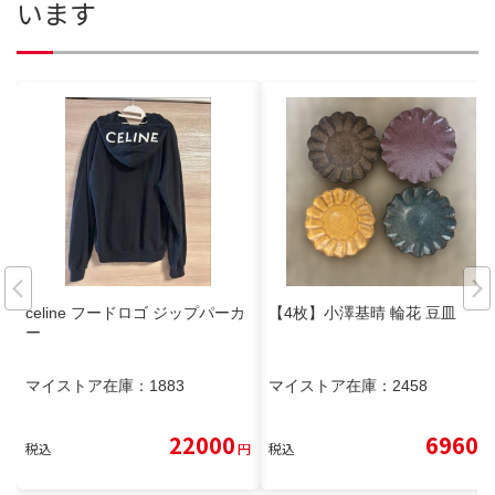
います
celine フードロゴ ジップパーカ
【4枚】小澤基晴 輪花 豆皿
ー
マイストア在庫：
1883
マイストア在庫：
2458
22000
6960
税込
円
税込
円