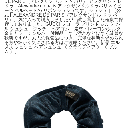
DE PARIS（アレクサンドル ドゥ パリ） アレクサンドル
ドゥ。Alexandre do paris アレクサンドルドゥパリネイビ
ー色 ベルベットの リボンシュシュです。シュシュ｜【公
式】ALEXANDRE DE PARIS（アレクサンドル ドゥ パ
リ）。気に入って購入しましたが、試し着用した程度で保
管しておりました。GUCCI フローラ プリント シルクツイ
ル シュシュ グッチ ヘアゴム。素材：レーヨン/シルク
金具カラー：シルバー付属品：なし汚れなどはなく綺麗な
状態ですが、素人の保管品につき、完璧な状態を求められ
る方や細かく気にされる方はご遠慮ください。新品 エル
メス シュシュ ヘアシュシュ 《 クラウディア 》 《 ブルー
ム 》。