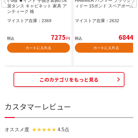
k*u様 ★インド 手描き装飾の木
HAMMER ハンマー ブラックウ
製タンス キャビネット 家具 ア
ィドー 15ポンド スペアボール
ンティーク 格
マイストア在庫：
2369
マイストア在庫：
2632
7275
6844
税込
円
税込
円
カートに入れる
カートに入れる
このカテゴリをもっと見る
カスタマーレビュー
オススメ度
4.5点