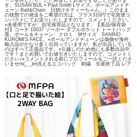
ージを外したり、たたみ直してお送りすることがありま
す。SUSAN BIJL × Paul Smith Lサイズ。ボールアンドチ
ェーン Ball&Chain 日焼けキティーちゃん。）このまま
の状態での発送をご希望の方は、プラス310円で宅急便コ
ンパクトにてお送りいたしますので、コメントください。
⭐︎未使用ですが、自宅保管品となります。【美品/保存袋
付】コーチ 10037 ソーホー ダブルポケット トートバッグ
黒。ボール＆チェーン クロミ Mサイズ SANRIO
KUROMI'S FACE。⭐︎ボールアンドチェーンは偽物や海外
輸入品がかなり多く出回っていますが、私が出品している
のはすべて正規品です。⭐︎引越しのため他にも多数出品中
です！まとめ買いでお値引きいたしますので、コメントく
ださい♪⭐︎コメントされる前にプロフィールをご一読くださ
いませm(_ _)m洗えるエコバッグ 刺繍 生産終了品 レア