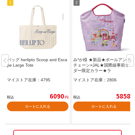
バッグ herlipto Scoop and Esca
み*か様 ★新品★ボールアンド
pe Large Tote
チェーン×JAL★国際線事前オー
ダー限定カラー★ラ
マイストア在庫：
4795
マイストア在庫：
2806
6090
5858
税込
円
税込
円
カートに入れる
カートに入れる