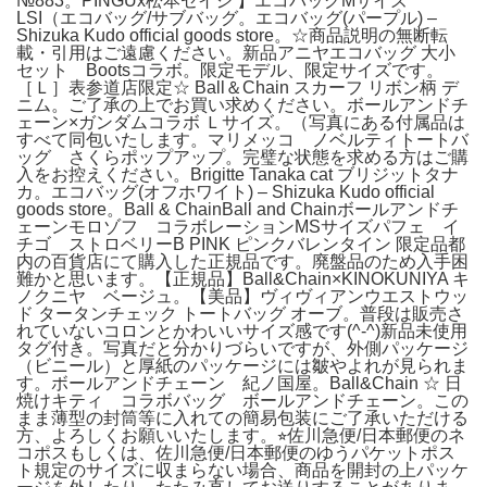
№883。PINGUx松本セイジ 】エコバッグMサイズ
LSI（エコバッグ/サブバッグ。エコバッグ(パープル) –
Shizuka Kudo official goods store。☆商品説明の無断転
載・引用はご遠慮ください。新品アニヤエコバッグ 大小
セット Bootsコラボ。限定モデル、限定サイズです。
［Ｌ］表参道店限定☆ Ball＆Chain スカーフ リボン柄 デ
ニム。ご了承の上でお買い求めください。ボールアンドチ
ェーン×ガンダムコラボ Ｌサイズ。（写真にある付属品は
すべて同包いたします。マリメッコ ノベルティトートバ
ッグ さくらポップアップ。完璧な状態を求める方はご購
入をお控えください。Brigitte Tanaka cat ブリジットタナ
カ。エコバッグ(オフホワイト) – Shizuka Kudo official
goods store。Ball & ChainBall and Chainボールアンドチ
ェーンモロゾフ コラボレーションMSサイズパフェ イ
チゴ ストロベリーB PINK ピンクバレンタイン 限定品都
内の百貨店にて購入した正規品です。廃盤品のため入手困
難かと思います。【正規品】Ball&Chain×KINOKUNIYA キ
ノクニヤ ベージュ。【美品】ヴィヴィアンウエストウッ
ド タータンチェック トートバッグ オーブ。普段は販売さ
れていないコロンとかわいいサイズ感です(^-^)新品未使用
タグ付き。写真だと分かりづらいですが、外側パッケージ
（ビニール）と厚紙のパッケージには皺やよれが見られま
す。ボールアンドチェーン 紀ノ国屋。Ball&Chain ☆ 日
焼けキティ コラボバッグ ボールアンドチェーン。この
まま薄型の封筒等に入れての簡易包装にご了承いただける
方、よろしくお願いいたします。⭐︎佐川急便/日本郵便のネ
コポスもしくは、佐川急便/日本郵便のゆうパケットポス
ト規定のサイズに収まらない場合、商品を開封の上パッケ