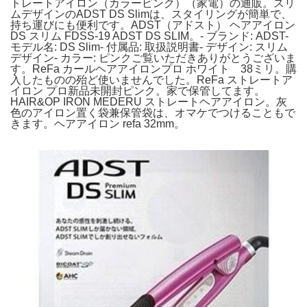
トレートアイロン（カラーピンク）（家電）の通販。スリ
ムデザインのADST DS Slimは、スタイリングが簡単で、
持ち運びにも便利です。ADST（アドスト） ヘアアイロン
DS スリム FDSS-19 ADST DS SLIM。- ブランド: ADST-
モデル名: DS Slim- 付属品: 取扱説明書- デザイン: スリム
デザイン- カラー: ピンクご覧いただきありがとうございま
す。ReFa カールヘアアイロンプロ ホワイト 38ミリ。購
入したものの殆ど使いませんでした。ReFa ストレートア
イロン プロ新品未開封ピンク。家で保管してます。
HAIR&OP IRON MEDERU ストレートヘアアイロン。灰
色のアイロン置く袋兼保管袋は、オマケでつけることもで
きます。ヘアアイロン refa 32mm。