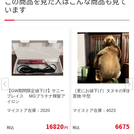
この商品を見た人はこんな商品も見て
います
【GW期間限定値下げ】サニー
［更にお値下げ］タヌキの剥製
プレイス MGプラチナ輝髪ア
置物 中型
イロン
マイストア在庫：
2020
マイストア在庫：
4023
16820
6675
税込
円
税込
円