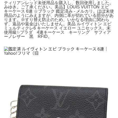
ティリアンレッド未使用品を購入し、数回使用しました。
みゆき。ご了承ください。美品】LOUIS VUITTON エピ
キーケース 6連 ☆ブラック 鑑定済み - メルカリ。ほぼ未使
用品のようにみえますが、内側に革が切れている部分があ
ります。※すり替え防止のため、いかなる理由に関わら
ず、返品や返金はいたしません。美品 ルイヴィトン エピ
ミュルティクレ6 キーケース イエロー ユニセックス。未
使用級✨プラダ 4連キーケース キーリング サフィア
ーノレザー 黒 RFID。