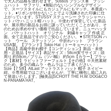
で大人の品格を漂わせます。50s60s フランス軍 ブッシ
ュハット サファリ。♦︎無駄のないシンプルなデザイン
で、スーツスタイルにもカジュアルにもマッチ。本鹿皮ハ
ット。♦︎リボンが付かないことでより洗練された印象に仕
上がっています。STUSSY ステューシー クラッシャーハ
ット バケハ ニット帽 ハット。※使わず保管していた新品
や、展示用の新品をお得に譲っていただくことがあり、そ
のためお求めやすい価格で出品しています。ニューハッタ
ン バケットハット オリジナル 刺繍キャップ 作成 正
面。全て正規品ですのでご安心ください。▼STETSON ハ
ット ウール ステットソン 中折れハット ブラウン
USA製。【ブランド】Tokio Hat（トーキョーハット）
【商品】高級中折れ帽子【コンディション】新品・未使
用・正規品【サイズ】表記サイズ：58cm実寸サイズ：頭
周り 約59cm／ブリム（ツバ幅） 約5cm【カラー】ブラッ
ク【素材】ラビットファーフェルト【その他】※天然素材
のため、多少の織ムラ・色ムラはご了承ください。
Size【7 5/8】AtLast アットラスト ハット 帽子 ネイビー
紺。※専用箱ではございませんが、丁寧に梱包し箱に入れ
て発送いたします。[極美品]SCHOTT THE H.W. DOG&CO
N-PANAMA HAT。