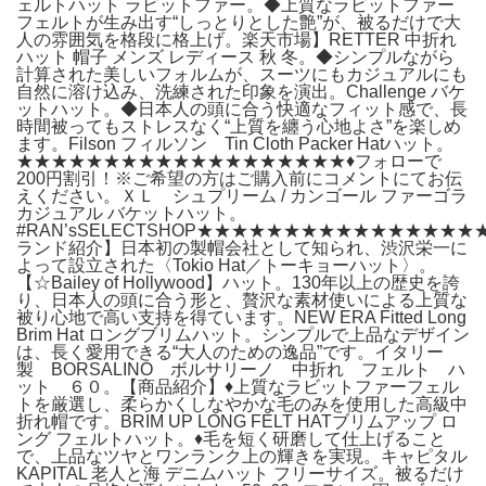
ェルトハット ラビットファー。◆上質なラビットファー
フェルトが生み出す“しっとりとした艶”が、被るだけで大
人の雰囲気を格段に格上げ。楽天市場】RETTER 中折れ
ハット 帽子 メンズ レディース 秋 冬。◆シンプルながら
計算された美しいフォルムが、スーツにもカジュアルにも
自然に溶け込み、洗練された印象を演出。Challenge バケ
ットハット。◆日本人の頭に合う快適なフィット感で、長
時間被ってもストレスなく“上質を纏う心地よさ”を楽しめ
ます。Filson フィルソン Tin Cloth Packer Hatハット。
★★★★★★★★★★★★★★★★★★★♦フォローで
200円割引！※ご希望の方はご購入前にコメントにてお伝
えください。ＸＬ シュプリーム / カンゴール ファーゴラ
カジュアル バケットハット。
#RAN’sSELECTSHOP★★★★★★★★★★★★★★★
ランド紹介】日本初の製帽会社として知られ、渋沢栄一に
よって設立された〈Tokio Hat／トーキョーハット〉。
【☆Bailey of Hollywood】ハット。130年以上の歴史を誇
り、日本人の頭に合う形と、贅沢な素材使いによる上質な
被り心地で高い支持を得ています。NEW ERA Fitted Long
Brim Hat ロングブリムハット。シンプルで上品なデザイン
は、長く愛用できる“大人のための逸品”です。イタリー
製 BORSALINO ボルサリーノ 中折れ フェルト ハ
ット ６０。【商品紹介】♦︎上質なラビットファーフェル
トを厳選し、柔らかくしなやかな毛のみを使用した高級中
折れ帽です。BRIM UP LONG FELT HATブリムアップ ロ
ング フェルトハット。♦︎毛を短く研磨して仕上げること
で、上品なツヤとワンランク上の輝きを実現。キャピタル
KAPITAL 老人と海 デニムハット フリーサイズ。被るだけ