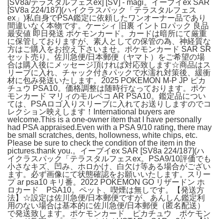
[SV8a/テラスタルフェスex] [SV] - magi。イーブイex SAR
[SV8a 224/187](ハイクラスパック「テラスタルフェス
ex」)私自身でPSA鑑定に依頼したワンオーナー品であり
間違いなく本物です。ケーシィ 旧裏 イントロパック 良品
最安値 即日発送 ポケモンカード。カードは暗所にて厳重
に保管しておりますが、素人としての保管の為、神経質な
方はご購入をお控え下さいませ。ポケモンカード SAR SR
セット売り。佐川急便/日本郵便（ヤマト）をご希望の場
合は購入後にメッセージ頂ければ対応致します☆商品はス
リーブに入れ、チャック付きパックで水濡れ対策後、緩衝
材に包み発送いたします。2025 POKEMON M-P JP ピカ
チュウ PSA10。価格調整は随時行なっております。ポケ
モンカード マリィのモルペコ AR PSA10。鑑定品につい
ては、PSAロゴ入りスリーブに入れてお送りしますのでコ
レクション映えします！International buyers are
welcome.This is a one-owner item that I have personally
had PSA appraised.Even with a PSA 9/10 rating, there may
be small scratches, dents, hollowness, white chips, etc.
Please be sure to check the condition of the item in the
pictures.thank you.。イーブイex SAR [SV8a 224/187](ハ
イクラスパック「テラスタルフェスex。PSA9/10評価でも
小さなキズ、凹み、ホロかけ、白欠け等ある場合がござい
ます。必ず画像にて状態確認をお願いいたします。スリー
プ ar psa10 キリ番。2022 POKEMON GO リザードン ホ
ロカード PSA10。ペット、喫煙は無しです。【発送方
法】☆設定は佐川急便/日本郵便ですが、あんしん鑑定利
用のない場合は基本的に佐川急便/日本郵便（匿名配送）
で発送致します。ポケモンカード ピカチュウ ポケモン