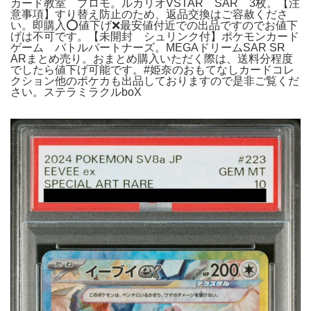
カード教室 プロモ。ルカリオVSTAR SAR 3枚。【注
意事項】すり替え防止のため、返品交換はご容赦くださ
い。即購入⭕値下げ❌最安値付近での出品ですのでお値下
げは不可です。【未開封 シュリンク付】ポケモンカード
ゲーム バトルパートナーズ。MEGAドリームSAR SR
ARまとめ売り。おまとめ購入いただく際は、送料分程度
でしたら値下げ可能です。#姫奈のおもてなしカードコレ
クション他のポケカも出品しておりますので是非ご覧くだ
さい。ステラミラクルboX