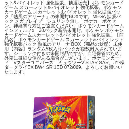
ット&バイオレット 強化拡張。抽選販売】ポケモンカード
ゲーム スカーレット＆バイオレット 強化拡張。ポケモン
カードゲーム スカーレット&バイオレット 強化拡張パッ
ク「熱風のアリーナ」の未開封BOXです。MEGA 拡張パ
ック メガブレイブ シュリンク無し ポケカ ポケセ
ン。神経質な方はご遠慮ください。ポケモンカードゲーム
インフェルノx 30パック新品未開封。ポケモン ポケモン
カードゲームスカーレット&バイオレット 強化拡張。【商
品名】ポケモンカードゲーム スカーレット&バイオレット
強化拡張パック 熱風のアリーナ BOX【商品の状態】未使
用【内容】ランダム5枚入りパックが複数封入されていま
す。シュリンク付きの未開封品ですが、自宅保管のため、
外箱に微細な傷がある場合がございます。ポケモンカー
ド Vスターユニバース ミュウツーV STAR SAR。J*e様
ダークライEX BW4 SR 1ED 072/069。よろしくお願いい
たします。