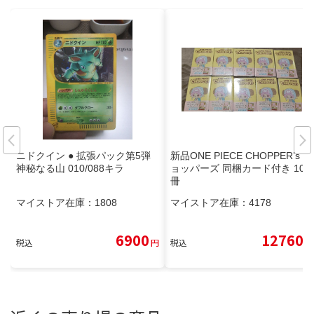
ニドクイン ● 拡張パック第5弾
新品ONE PIECE CHOPPER’s チ
神秘なる山 010/088キラ
ョッパーズ 同梱カード付き 10
冊
マイストア在庫：
1808
マイストア在庫：
4178
6900
12760
税込
円
税込
円