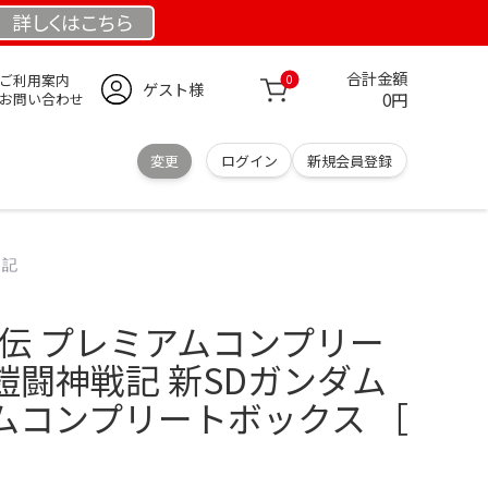
詳しくは
こちら
合計金額
ご利用案内
0
ゲスト様
0円
お問い合わせ
変更
ログイン
新規会員登録
 記
外伝 プレミアムコンプリー
鎧闘神戦記 新SDガンダム
ムコンプリートボックス ［