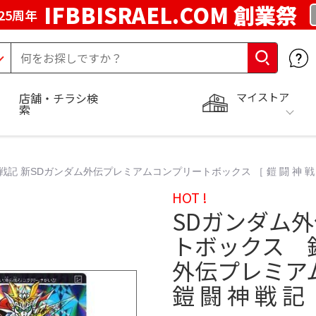
IFBBISRAEL.COM 創業祭
25周年
マイストア
店舗・チラシ検
索
記 新SDガンダム外伝プレミアムコンプリートボックス ［ 鎧 闘 神 戦
HOT !
SDガンダム
トボックス 
外伝プレミア
鎧 闘 神 戦 記