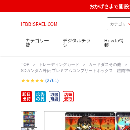
おかげさまで開設
IFBBISRAEL.COM
カテゴリ一
デジタルチラ
Howto情
覧
シ
報
TOP
トレーディングカード
カードダスその他
SDガンダム外伝 プレミアムコンプリートボックス 鎧闘神戦
(2761)