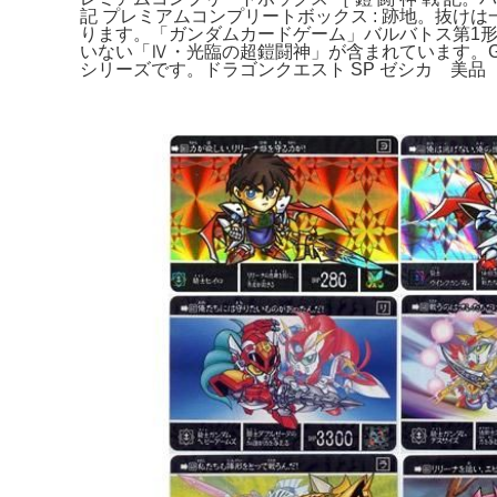
記 プレミアムコンプリートボックス : 跡地。抜
ります。「ガンダムカードゲーム」バルバトス第1形
いない「Ⅳ・光臨の超鎧闘神」が含まれています。GC
シリーズです。ドラゴンクエスト SP ゼシカ 美品 ぱ