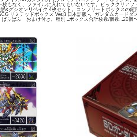
けは一枚もなく、ファイルに入れてもいないです。ビッククリア
態&グシオンリベイク 4枚セット。コンプリートボックスの
G リミテッドボックス Ver.β 日本語版 -。ガンダムカー
ふぱふ おまけ付き。種別...ボックス合計枚数/個数...20個