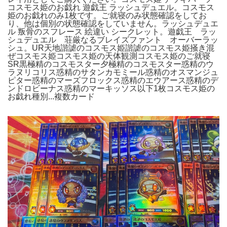
コスモス姫のお戯れ 遊戯王 ラッシュデュエル。コスモス
姫のお戯れのみ1枚です。ご就寝のみ状態確認をしてお
り、他は個別の状態確認をしていません。ラッシュデュエ
ル 叛骨のスフレース 絵違い シークレット。遊戯王 ラッ
シュデュエル 荘厳なるブレイズファント オーバーラッ
シュ。UR天地諧謔のコスモス姫諧謔のコスモス姫掻き混
ぜコスモス姫コスモス姫の天体観測コスモス姫のご就寝
SR黒極精のコスモスター夕極精のコスモスター惑精のウ
ラヌリコリス惑精のサタンカモミール惑精のオスマンジュ
ピター惑精のマーズフロックス惑精のエウアース惑精のデ
ンドロビーナス惑精のマーキッソス以下1枚コスモス姫の
お戯れ種別...複数カード