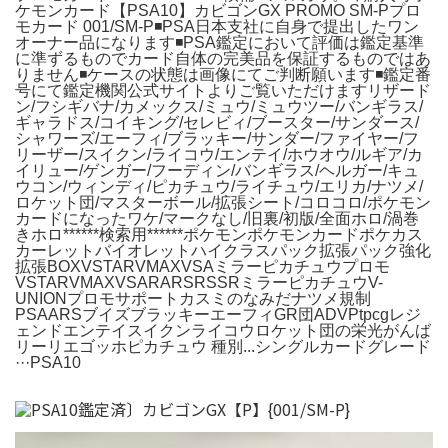
ケモンカード【PSA10】カビゴンGX PROMO SM-Pプロ
モカード 001/SM-P◾️PSA日本支社に自身で提出したワン
オーナー品になります◾️PSA鑑定において評価は鑑定基準
に準ずるものでカード自体の完美品を保証するものではあ
りません◾️ケースの状態は画像にてご判断願います◾️鑑定番
号にて鑑定機関公式サイトよりご覧いただけますリザード
ン/フシギバナ/カメックス/ミュウ/ミュウツー/バンギラス/
ギャラドス/コイキング/セレビィ/ブースター/サンダース/
シャワーズ/エーフィ/ブラッキー/サンダー/ファイヤー/フ
リーザー/スイクン/ライコウ/エンテイ/ホウオウ/ルギア/カ
イリュー/ゲンガー/フーディン/バンギラス/ヘルガー/キュ
ウコン/ウィンディ/ピカチュウ/ライチュウ/エリカ/ナツメ/
ロケット団/マスターボール/拡張シート/コロコロ/ポケモン
カードになったワケ/マークなし/旧裏/初版/全面ホロ/渦巻
きホロ******検索用******ポケモンポケモンカードポケカス
カーレットバイオレットハイクラスパック拡張パック強化
拡張BOXVSTARVMAXVSAミラーピカチュウプロモ
VSTARVMAXVSARARSRSSRミラーピカチュウV-
UNIONプロモサポートカスミのなみだナツメ規制
PSAARSブイズブラッキーエーフィGR団ADVPtpcgレジ
ェンドエンテイスイクンライコウロケット団の栄光がんば
リーリエゴッホピカチュウ 種別...シングルカードグレード
···PSA10