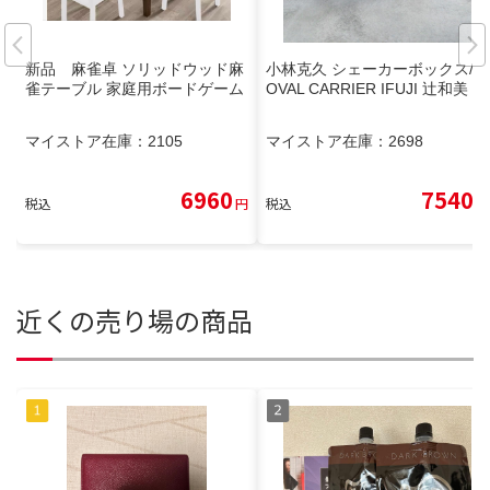
新品 麻雀卓 ソリッドウッド麻
小林克久 シェーカーボックス/
雀テーブル 家庭用ボードゲーム
OVAL CARRIER IFUJI 辻和美
マイストア在庫：
2105
マイストア在庫：
2698
6960
7540
税込
円
税込
円
近くの売り場の商品