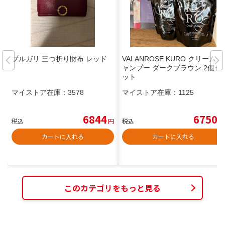
ブルガリ 三つ折り財布 レッド
VALANROSE KURO クリームシ
ャンプー ダークブラウン 2個セ
ット
マイストア在庫：
3578
マイストア在庫：
1125
6844
6750
税込
円
税込
円
カートに入れる
カートに入れる
このカテゴリをもっと見る