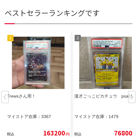
ベストセラーランキングです
Trewsさん用！
漫才ごっこピカチュウ psa10
マイストア在庫：
3367
マイストア在庫：
1479
163200
76800
税込
円
税込
円