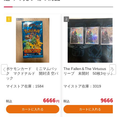
ポケモンカード ミニマムパッ
The Fallen＆The Virtuous ス
ク マクドナルド 開封済 空パ
リーブ 未開封 50枚3セット
ック
マイストア在庫：
1584
マイストア在庫：
3319
6666
9666
税込
円
税込
円
カートに入れる
カートに入れる