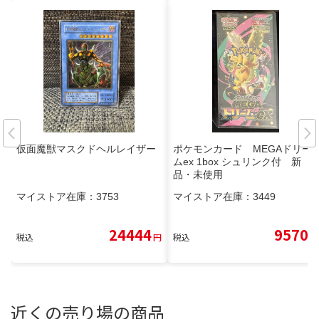
仮面魔獣マスクドヘルレイザー
ポケモンカード MEGAドリー
ムex 1box シュリンク付 新
品・未使用
マイストア在庫：
3753
マイストア在庫：
3449
24444
9570
税込
円
税込
円
近くの売り場の商品