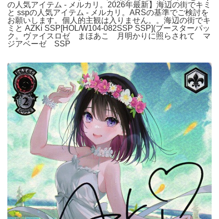
の人気アイテム - メルカリ。2026年最新】海辺の街でキミ
と sspの人気アイテム - メルカリ。ARSの基準でご検討を
お願いします。個人的主観は入りません。。海辺の街でキ
ミと AZKi SSP[HOL/W104-082SSP SSP](ブースターパッ
ク。ヴァイスロゼ まほあこ 月明かりに照らされて マ
ジアベーゼ SSP