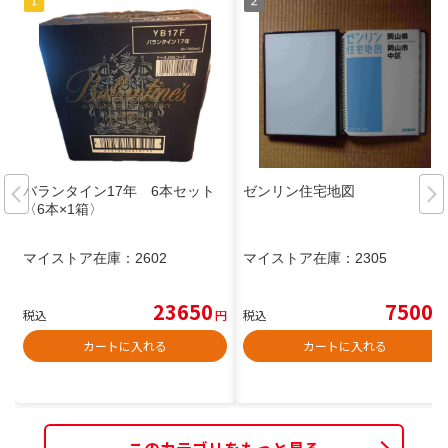
バランタイン17年 6本セット
ゼンリン住宅地図
〈6本×1箱〉
マイストア在庫：
2602
マイストア在庫：
2305
23650
7500
税込
円
税込
円
カートに入れる
カートに入れる
このカテゴリをもっと見る