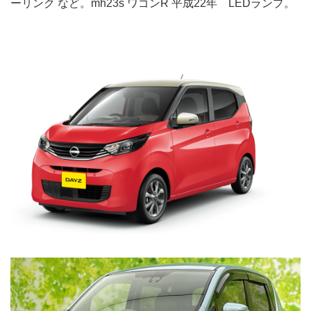
ーリンク など。mh23s ワゴンR 平成22年 LEDランプ。