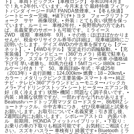
ト】。車両トピックス• 【車検ロング】 令和10年4月ま
で！丸々2年付いています。今月末まで 最終特価 フィアッ
ト パンダ イージー FIAT PANDA禁煙車。• 【冬も快適】
シートヒーター完備。◉値下げ◉トヨタ フォークリフトフ
ォーク サヤ 画像現状。• 外装：とても良い状態を保っ
ています。ルーミー 車検2年付。• 長野県内の方であれ
ば、名義変更のサポートも可能です。ミライース
2WD 後期 車検8年 9月。• その他：ほぼほぼかかりま
せんが、税金やリサイクル券等の詳細は、現車確認時にご
説明いたします。デイズ 4WDの中古車を探すなら【グー
ネット】。• 【4WDモデル】 安定走行の四輪駆動。• 【充
実装備】 アラウンドビュー（360°カメラ）搭載で駐車も
ラクラク。スズキ ワゴンR リミテッド ターボ車 小価格値
下げ可 早い者勝ち。80馬力仕様！5MTコペン l880k ロー
ルケージ付き！ て 50。車両詳細• 年式：平成25年
（2013年）• 走行距離：124,000km• 燃費：18～20km/L•
カラー：メタリックピンク主要装備• スマートキー• 純正
ナビ・テレビ• 360°アラウンドビューモニター• バックカ
メラ• アイドリングストップ• シートヒーター• エアコン良
好（良く冷えます）状態• 機関：問題なく調子良いです。•
内装：綺麗な状態ですが、一部わずかな汚れがあります。
Beatrushハードトップ用マツダ ロードスター。86/BRZ シ
ョートナックル。※中古車につき、ぜひ現車確認と試乗を
お願いします。お取引について• 名義変更：引き渡し後、
2週間以内にお願いします。シボレーアストロ 内装パネ
ル 前期用。HONDA フィットハイブリッド。• 下取り：
お乗りの車の下取りも相談可能です。お気軽にご相談くだ
さい。スズキ ハスラー 車検有り 綺麗です⭐︎ Bluetooth ミラ