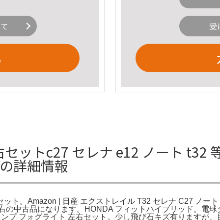
いて
受
る
トc27 セレナ e12 ノート t32
トの詳細情報
。Amazon | 日産 エクストレイル T32 セレナ C27 ノー
右の中古品になります。HONDA フィットハイブリッド。電球タ
ォグランプ フォグライト 左右セット。少し飛び石キズ有ります