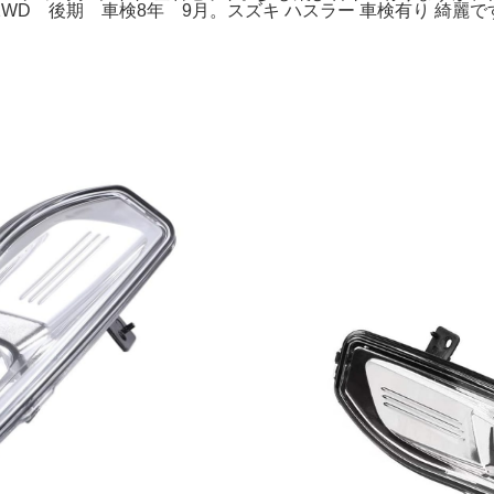
後期 車検8年 9月。スズキ ハスラー 車検有り 綺麗です⭐︎ 