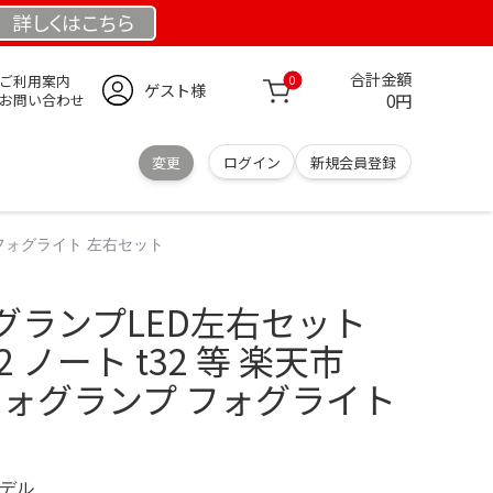
詳しくは
こちら
合計金額
ご利用案内
0
ゲスト様
0円
お問い合わせ
変更
ログイン
新規会員登録
 フォグライト 左右セット
グランプLED左右セット
12 ノート t32 等 楽天市
フォグランプ フォグライト
モデル