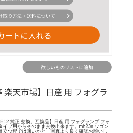
け取り方法・送料について
カートに入れる
欲しいものリストに追加
 等 楽天市場】日産 用 フォグラ
ト E12 純正 交換。互換品】日産 用 フォグランプ フォ
イプ用からそのまま交換出来ます。mh23s ワゴン
が、目立つ程では無いかと 写真より良く確認お願いし