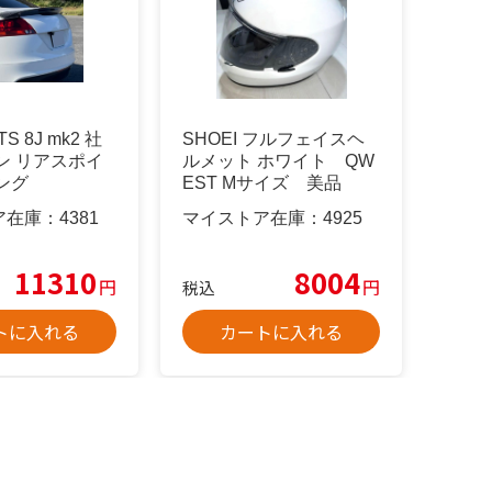
TTS 8J mk2 社
SHOEI フルフェイスヘ
ン リアスポイ
ルメット ホワイト QW
ング
EST Mサイズ 美品
ア在庫：
4381
マイストア在庫：
4925
11310
8004
円
円
税込
トに入れる
カートに入れる