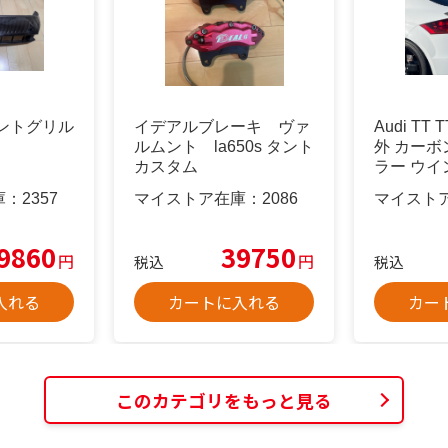
ントグリル
イデアルブレーキ ヴァ
Audi TT 
ルムント la650s タント
外 カーボ
カスタム
ラー ウイ
庫：
2357
マイストア在庫：
2086
マイスト
9860
39750
円
円
税込
税込
入れる
カートに入れる
カー
このカテゴリをもっと見る