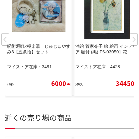
呪術廻戦×極楽湯 じゅじゅやす
油絵 菅家令子 絵 絵画 インテリ
み3【五条悟】セット
ア 額付 (黒) F6-030501 花
マイストア在庫：
3491
マイストア在庫：
4428
6000
34450
税込
円
税込
円
近くの売り場の商品