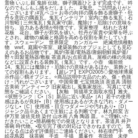
置物 いぶし銀 鬼師 伝統。獅子隅蓋ひとまず完成です。 吽
なのでもふもふ感をだしました。 #鬼忠。ご訪問ありがと
うございます♪#瓦ペコ⭐️ お寺の向拝の隅を飾る唐獅子・牡
丹を意匠の隅蓋瓦。鬼瓦インテリア｜室内に飾る鬼瓦：石
川智昭 | 三州鬼瓦 | 鬼瓦家守(新。魔除け・厄除けの意味を
持ち、迫力ある表情が特徴です。実家整理 枯れた古材
花板 花台。獅子が邪気を祓い、牡丹が富貴や栄華を呼ぶ
とされ、建物の威厳と格調を高める役割を果たしていま
す。スウェーデン 世界限定 カンガルー 絶滅危惧種動
物 wwf。庭園や茶室、建築装飾のオブジェとしても見応
えのあるお品物です。風炉/茶釜/電熱器/唐銅朝鮮風炉釜/
野々田製電熱器/敷板 茶道具/お点前道具。屋根の棟の先端
などに設置される装飾瓦（鬼瓦）です。小壺 備前焼
14。鬼瓦には魔除け・厄除けの意味があるほか、装飾とし
ての役割もあります。【超レア】EXPO2005◇愛地球博展
示作品◇鶴オブジェ。⭐️商品説明中古品のため、傷・色抜
け・汚れがございます。中国骨董 七宝焼急須 茶道具 清朝
古美術 アンティーク 旧家蔵出し 蒐集家放出。写真にて状
態をご確認ください。【灰釉 筒描草文面取水指】雅夫。
⭐️状態ランク：C•［S］新品に近い美品•［A］若干の使用
感はあるが良好•［B］使用感はあるが大きな汚れ・ダメー
ジなし•［C］使用感・目立つダメージや汚れあり•［D］
ジャンク品※あくまで主観による判断です。林九郎窯 古
伊万里 波佐見焼 染付 山水画 八角 陶器 皿。⭐️ご理解いた
だきたいこと•簡易梱包での発送となります。茶道具 井戸
茶碗 時代物。•取引完了後の対応はできかねますので、気
になる点は必ず評価前にご連絡ください。柿右衛門手 色
絵花鳥図 抹茶碗 手造 手描 鷹峯作 有田焼 未使