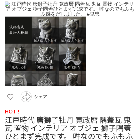
シェア
HOT !
江戸時代 唐獅子牡丹 寛政暦 隅蓋瓦 鬼
瓦 置物 インテリア オブジェ 獅子隅蓋
ひとまず完成です。 吽なのでもふもふ