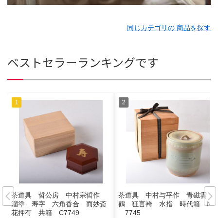
同じカテゴリの 商品を探す
ベストセラーランキングです
茶道具 哲公房 中村宗哲作
茶道具 中村与平作 青磁雲
溜塗 寿字 六角香合 而妙斎
鶴 狂言袴 水指 時代箱 N
花押有 共箱 C7749
7745