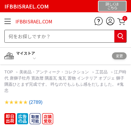
詳しくは
IFBBISRAEL.COM
こちら
0
IFBBISRAEL.COM
マイストア
変更
TOP
美術品・アンティーク・コレクション
工芸品
江戸時
代 唐獅子牡丹 寛政暦 隅蓋瓦 鬼瓦 置物 インテリア オブジェ 獅子
隅蓋ひとまず完成です。 吽なのでもふもふ感をだしました。 #鬼
忠
(2789)