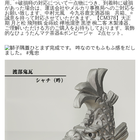
用。⭐️破損時の対応について一点物につき、到着時に破損
があった場合は、運送会社やメルカリ事務局へのご対応を
お願い致します。中村元風 今九谷鹿文酒器揃 共箱。⭐️
誠意を持って対応させていただきます。【CM378】大正
期 月と松 飛翔鶴 金蒔絵 欅地溜塗 黒塗 椀二客 木製漆器。
ご理解いただける方のご購入をお待ちしております。装飾
的なひょうたんマテ茶器&ボンビージャ 2点セット。