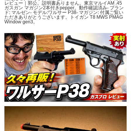
レビュー｜郭公。説明書ありません。東京マルイAM .45
ガスガン マガジン2本付きpepper。動作確認済み- ブラン
ド: マルゼン- モデル:ワルサー P38- マガジン: 付属ご覧い
ただきありがとうございます。トイガン T8 MWS PMAG
Window gen3。