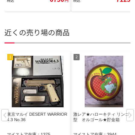
税込
円
税込
円
近くの売り場の商品
東京マルイ DESERT WARRIOR
激レア★ハローキティ リンゴ
4.3 No.36
型 オルゴール★貯金箱
マイストア在庫：
1375
マイストア在庫：
3944