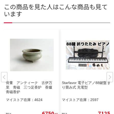
この商品を見た人はこんな商品も見て
います
骨董 アンティーク 古伊万
Starfavor 電子ピアノ88鍵盤 折
里 青磁 三つ足香炉 香爐
り畳み式 充電型
青磁香炉
マイストア在庫：
4624
マイストア在庫：
2597
6750
7125