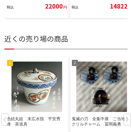
22000
14822
税込
円
税込
円
近くの売り場の商品
色絵丸紋 末広水指 平安秀
鬼滅の刃 全集中展 ご当地ア
峰 茶道具
クリルチャーム 冨岡義勇