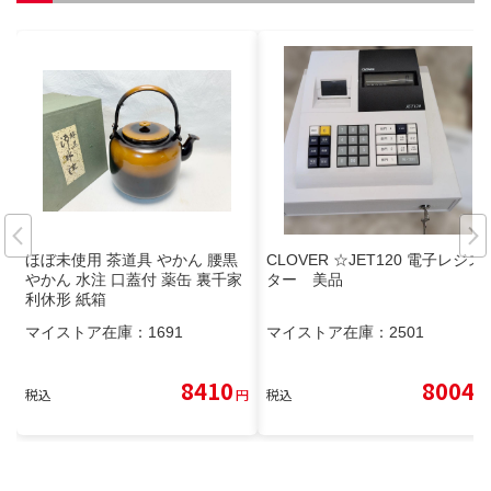
ほぼ未使用 茶道具 やかん 腰黒
CLOVER ☆JET120 電子レジス
やかん 水注 口蓋付 薬缶 裏千家
ター 美品
利休形 紙箱
マイストア在庫：
1691
マイストア在庫：
2501
8410
8004
税込
円
税込
円