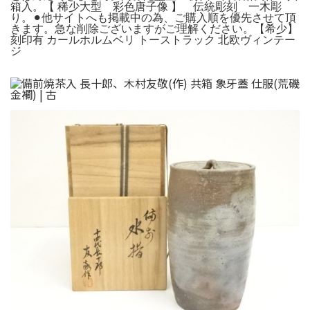
箱入。【 稀少大型 彩色唐子像 】 伝統彫刻 一木彫
り。⚫︎他サイトへも掲載中の為、ご購入順を優先させて頂
きます。急な削除ございますがご理解ください。【希少】
刻印有 カールホルムベリ トーストラック 北欧ヴィンテー
ジ