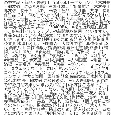
の中古品・新品・未使用。Yahoo!オークション - 「木村長
十郎友敬」の落札相場・落札価格。478 備前焼 木村長十
郎友敬 長十郎 宝瓶 伝統工芸品 煎茶器 共箱 長期
保管品です、気がつかない汚れ、キズ等が有るかもしれな
い事をご理解、ご了承の上での購入をお願いいたします、
詳細はよく画像をご覧下さい。《R》赤楽 金彩桐紋 長皿5
客 華洛 音羽山窯 共箱 260409B4。⚫︎梱包は環境に配慮
し、緩衝材としてプチプチや新聞紙を使用していますが、
商品を出している時に注意して頂きますようよろしくお願
い致します。龍文堂 鉄瓶 山水 共箱 茶器 煎茶器 煎茶道具
茶道具 水漏れなし。⚫︎即購入、大歓迎です。真作保証 12
代 高取八山 自作 高取水指 高取焼 遠州七窯 (高取静山) 福
岡。#深川製磁 #香蘭社 #源右衛門 #有田焼 #九谷
燒 #鍋島燒 #絵唐津 #横石臥牛 #現川焼 #臥牛窯
#骨董品 #古伊万里 #柿右衛門 #人間国宝 #角福 #
渦福 #茶道具 #美術品 #陶芸 #ヴィンテージ #ノリタ
ケ #ウェッジウッド #ロイヤルアルバート #ロイヤル
コペンハーゲン #アンティーク #ナルミ#ヘレンド#ウェ
ッジウッド#大倉陶園。備前焼 登窯 備前焼窯元木村興楽園
15代木村 長十郎友敬 共箱付き黄。⚫︎個人差御座いますの
で神経質な方細かい事お気になされる方はご遠慮下さい。
⚫︎疑問点などございましたら、購入前にお気軽にコメント
よろしくお願いします。新品 九谷焼 松本佐一 花入 花瓶
名匠 伝統工芸 石川県指定無形文化財保持者。溜塗 高台
寺蒔絵茶箱揃い 美品 茶道具 送料込。⚫︎購入者様ご都
合のキャンセル、返品は対応しませんのでご了承くださ
い。また、商品すり替え防止のため、購入後のクレームな
どは対応できません。阿弥陀堂釜 初代 畠春斎氏作 共