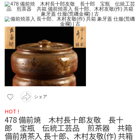
シェア
HOT !
478 備前焼 木村長十郎友敬 長十
郎 宝瓶 伝統工芸品 煎茶器 共箱
備前焼茶入 長十郎、木村友敬(作) 共箱