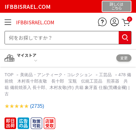
詳しくは
IFBBISRAEL.COM
こちら
0
IFBBISRAEL.COM
マイストア
変更
TOP
美術品・アンティーク・コレクション
工芸品
478 備
前焼 木村長十郎友敬 長十郎 宝瓶 伝統工芸品 煎茶器 共
箱 備前焼茶入 長十郎、木村友敬(作) 共箱 象牙蓋 仕服(荒磯金襴) |
古
(2735)