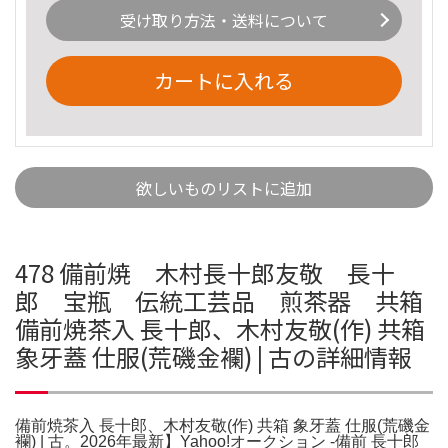
受け取り方法・送料について
カートに入れる
欲しいものリストに追加
478 備前焼 木村長十郎友敬 長十
郎 宝瓶 伝統工芸品 煎茶器 共箱
備前焼茶入 長十郎、木村友敬(作) 共箱
象牙蓋 仕服(荒磯金襴) | 古の詳細情報
備前焼茶入 長十郎、木村友敬(作) 共箱 象牙蓋 仕服(荒磯金
襴) | 古。2026年最新】Yahoo!オークション -備前 長十郎