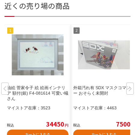
近くの売り場の商品
油絵 菅家令子 絵 絵画インテリ
外箱汚れ有 SDX マスクコマンダ
ア 額付(銀) F4-081614 可愛い蟻
ー おそらく未開封
さん
マイストア在庫：
3523
マイストア在庫：
4463
34450
7500
税込
円
税込
円
カートに入れる
カートに入れる