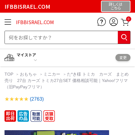
詳しくは
IFBBISRAEL.COM
こちら
0
IFBBISRAEL.COM
マイストア
変更
TOP
おもちゃ
ミニカー
た*き様 トミカ カーズ まとめ
売り 27台 カーズ トミカ27台SET 価格相談可能｜Yahoo!フリマ
（旧PayPayフリマ）
(2763)