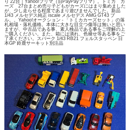
り 22台｜Yahoo!フリマ（旧PayPayフリマ）。トミカ カ
ーズ 27台まとめ売り子どもがカーズにはまり集めました
が、少し走らせる程度であまり遊びませんでした。新品
1/43 メルセデス純正 iscale メルセデス AMG GT43 ブ
ル。。Yahoo!オークション - 「トミカカーズセット」の落
札相場・落札価格。本体に大きな目立つ傷等は無いと思い
ますが、中古品である事、素人検品である事をご理解の上
ご購入ください。また、箱には潰れ、色褪せ等ある事をご
了承ください。スパーク 1/43 RB21 フェルスタッペン 日
本GP 鈴鹿サーキット別注品