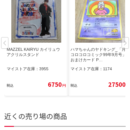
MAZZEL KAIRYU カイリュウ
ハマちゃんのヤドキング_「月刊
アクリルスタンド
コロコロコミック99年9月号」
おまけカード P…
マイストア在庫：
3955
マイストア在庫：
1174
6750
27500
税込
円
税込
円
近くの売り場の商品