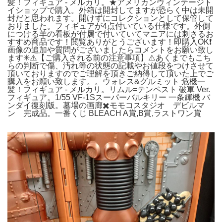
髪！フィギュア - メルカリ。★アメリカンヴィンテージト
イショップで購入。外箱は開封してますが恐らく中は未開
封だと思われます。開けずにコレクションとして保管して
おりました。フィギュアが4点付いている仕様です。外側
につける羊の看板が付属で付いていてマニアには刺さるお
すすめ商品です！閲覧ありがとうございます！即購入OK❗️
画像の追加や質問がございましたらコメントをお願い致し
ます✳︎⚠️【ご購入される前の注意事項】⚠️あくまでもこち
らの判断で傷、汚れ等の状態の記載やお値段をつけさせて
頂いておりますのでご理解を頂きご納得して頂いた上でご
購入をお願い致します。。ウォレス&グルミット 危機一
髪！フィギュア - メルカリ。リムル=テンペスト 破軍 Ver.
フィギュア。1/55 VF-1Sスーパーバルキリー 一条輝機 バ
ンダイ復刻版。墓場の画廊✖️モモコスタジオ デビルマ
ン 完成品。一番くじ BLEACH A賞,B賞,ラストワン賞