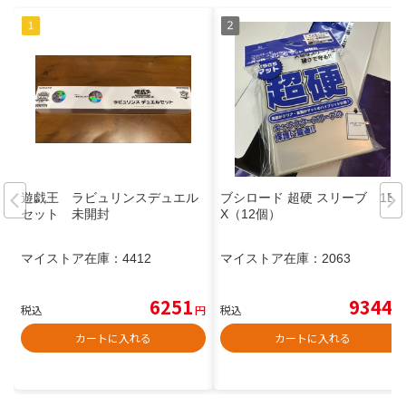
遊戯王 ラビュリンスデュエル
ブシロード 超硬 スリーブ 1BO
セット 未開封
X（12個）
マイストア在庫：
4412
マイストア在庫：
2063
6251
9344
税込
円
税込
円
カートに入れる
カートに入れる