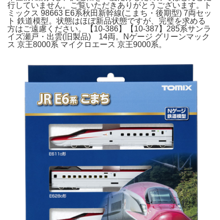
行していません。ご覧いただきありがとうございます。ト
ミックス 98663 E6系秋田新幹線(こまち・後期型) 7両セッ
ト 鉄道模型。状態はほぼ新品状態ですが、完璧を求める
方はご遠慮ください。【10-386】【10-387】285系サンラ
イズ瀬戸・出雲(旧製品) 14両。Nゲージ グリーンマック
ス 京王8000系 マイクロエース 京王9000系。