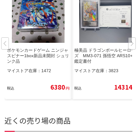
ポケモンカードゲーム ニンジャ
極美品 ドラゴンボールヒーロー
スピナー1box新品未開封 シュリ
ズ MM3-071 孫悟空 ARS10+
ンク品
鑑定書付
マイストア在庫：
1472
マイストア在庫：
3823
6380
14314
税込
円
税込
円
近くの売り場の商品