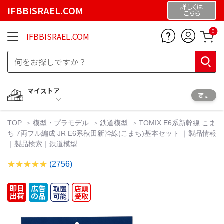
詳しくは
IFBBISRAEL.COM
こちら
0
IFBBISRAEL.COM
マイストア
変更
TOP
模型・プラモデル
鉄道模型
TOMIX E6系新幹線 こま
ち 7両フル編成 JR E6系秋田新幹線(こまち)基本セット ｜製品情報
｜製品検索｜鉄道模型
(2756)