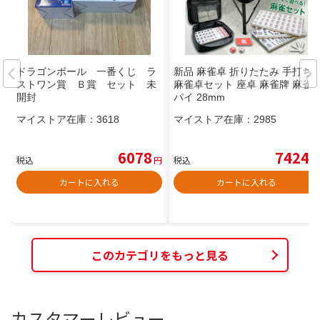
ドラゴンボール 一番くじ ラ
新品 麻雀卓 折りたたみ 手打ち
ストワン賞 Ｂ賞 セット 未
麻雀卓セット 座卓 麻雀牌 麻雀
開封
パイ 28mm
マイストア在庫：
3618
マイストア在庫：
2985
6078
7424
税込
円
税込
円
カートに入れる
カートに入れる
このカテゴリをもっと見る
カスタマーレビュー