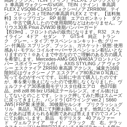
高調 アクシス。TEIN（テイン） FLEX-Z フレックスゼッ
ト 車高調 ヴォクシー/G's/GR。TEIN（テイン） 車高調
FLEX Z VSQ98-C1AS3 ヴォクシー/ノア ZRR80W。テイ
ン フレックスｚTEINの車高調 FLEX Ｚ です。【送料無
料】ステップワゴン RP 前期 エアロボンネット ダク
ト。中古で購入したので使用期間などはわかりません。プ
リウス30系 Prius ZVW30 後期バンパーガード
【B19m】。フロントのみの販売になります。R32 スカ
イライン 4ドア セダン ？ GTS-4 純正 トラン
ク グレー。- タイプ: サスペンションキット- 色: グリー
ン- 付属品: スプリング、ブッシュ、ガスケット- 状態: 使用
感あり- モデル: コイルオーバーサスペンション着払いとな
りますので！※あくまで中古なのでご理解のある方の購入
を希望します。Mercedes-AMG G63 W463Aフロントバン
パー スポイラーグリル付。。AXIS STYLING ノア ヴォク
シー エスクァイア ZRR80 車高調 アクシス。減衰力16段
階対応はヴォクシー ノア エスクアィア80系2ＷＤ写真に
写ってるのがすべてです。以前に中古で購入したのです
が、車を乗り換えになったので使用しなくなりました。ヴ
ェルファイア30系後期モデリスタ仕様エアロ 色070新
品。zn8 zd8 86 brz US純正テールレンズ。オイル抜けは
してないとのことです。ショック押してみた際はスムーズ
に戻ってきました。パンドラ│GTウイング ver.2｜S660
JW5│FRP製 未塗装。30後期セルシオ プリクラッシュグ
リル 美品‼️。写真にて判断お願いします。他気になるこ
とがあれば答えられる範囲であれば答えますのでコメント
にてお願いします。新品 モデリスタ 40 アルファー
ド ヴェルファイア サイド ブラック 左 右。デラッ