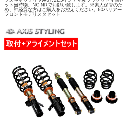
クスキャップリヤ用8穴22.5インチ４枚ブラケット４個セ
ット当時物。NC.NRでお願い致します。※素人保管のた
め、神経質な方はご購入をお控えください。80ハリアー
フロントモデリスタセット