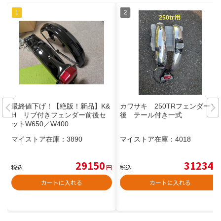
最終値下げ！【絶版！新品】K&
カワサキ 250TRフェンダー 前
H リブ付きフェンダー前後セ
後 テール付き一式
ットW650／W400
マイストア在庫：
3890
マイストア在庫：
4018
29150
31234
税込
円
税込
円
カートに入れる
カートに入れる