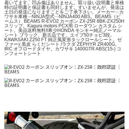
着いてます。凹み傷はありません。取り扱い説明書と車検
時の証明書と保証書も同封します。すいませんが、発送は
土日の発送になりますことをご了承下さい。メーカー···カ
ワサキ車種···NINJA型式···NINJA400 ABS。BEAMS（ビ
ームス） BEAMS R-EVO2 カーボン ZX-25R 8BK-ZX250H
スリップ。Kagura motors PCX用 ローダウン カスタム シ
ート。美品送料無料‼️希少HONDA モンキー純正ノーマル
シート ブラック、新古品です。エイプ50チョビ3段。
KAWASAKI Z250 FT 純正風変形タックロールシート。ゼ
ファーχ 黒皮 らくだシート /ラクダ ZEPHYR ZR400G。
IRC オフロードタイヤ。カワサキ 1400GTR ABS('15-) コ
ンフォートシート