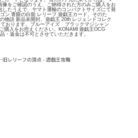
画像をご確認のうえ、ご納得された方のみご購入をお
包したうえで、ヤマト運輸のコンパクトサイズにて発
ン 青眼の白龍 レリーフ 遊戯王カード。そのた
物語 新品未開封。遊戯王 20th レジェンドコレク
替えております。ブルーアイズ ブラックマジシャン
はご購入をお控えください。KONAMI 遊戯王OCG
ため、返品・返金は不可とさせていただきます。