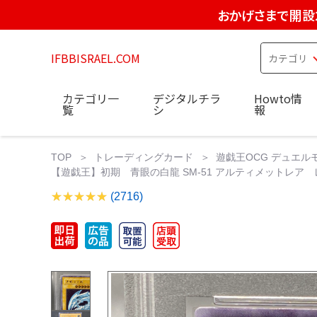
おかげさまで開設
IFBBISRAEL.COM
カテゴリ一
デジタルチラ
Howto情
覧
シ
報
TOP
トレーディングカード
遊戯王OCG デュエル
【遊戯王】初期 青眼の白龍 SM-51 アルティメットレア レ
(2716)