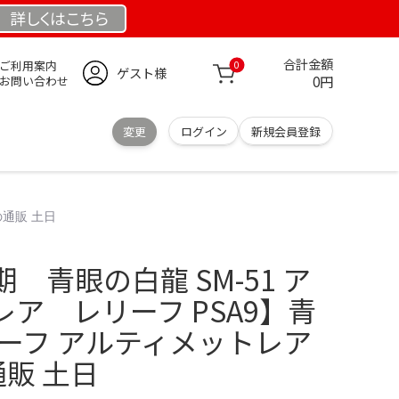
詳しくは
こちら
合計金額
ご利用案内
0
ゲスト様
0円
お問い合わせ
変更
ログイン
新規会員登録
の通販 土日
 青眼の白龍 SM-51 ア
ア レリーフ PSA9】青
リーフ アルティメットレア
通販 土日