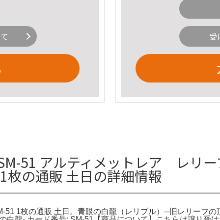
いて
受
る
M-51 アルティメットレア レリーフ
1 1枚の通販 土日の詳細情報
-51 1枚の通販 土日。青眼の白龍（レリブル）─旧レリーフの頂点 -
 青眼の白龍- カード番号: SM-51【商品について】こちらは