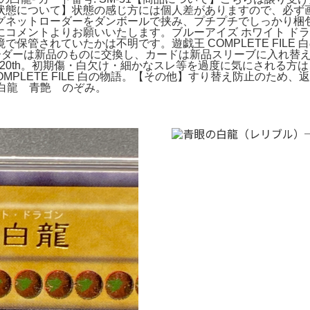
状態について】状態の感じ方には個人差がありますので、必ず
グネットローダーをダンボールで挟み、プチプチでしっかり梱
コメントよりお願いいたします。ブルーアイズ ホワイト ドラゴ
管されていたかは不明です。遊戯王 COMPLETE FILE 白の
ローダーは新品のものに交換し、カードは新品スリーブに入れ
いヒータ 20th。初期傷・白欠け・細かなスレ等を過度に気にされる方
CG COMPLETE FILE 白の物語。【その他】すり替え防止の
。青眼の白龍 青艶 のぞみ。