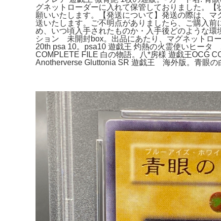
グネットローダーに入れて保管しておりました。【
願いいたします。【発送について】発送の際は、マ
送いたします。ご不明点がありましたら、ご購入前に
め、いつ頃入手されたものか・入手後どのような環境で保
ション 未開封box。出品にあたり、マグネット
20th psa 10。psa10 遊戯王 灼熱の火霊使
COMPLETE FILE 白の物語。八*房様 遊戯王O
Anotherverse Gluttonia SR 遊戯王 海外版