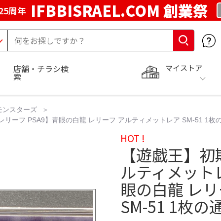
IFBBISRAEL.COM 創業祭
25周年
マイストア
店舗・チラシ検
索
モンスターズ
リーフ PSA9】青眼の白龍 レリーフ アルティメットレア SM-51 1枚
HOT !
【遊戯王】初期
ルティメットレ
眼の白龍 レ
SM-51 1枚の