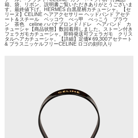
箱、袋、リボン、説明書ご覧いただきありがとうございま
す。最終値下げ。HERMÈS 白黒星柄カチューシャ。【セ
リーヌ】CELINE ヘアアクセサリー ヘッドバンド アセテ
ート＆スチール ベッコウ べっ甲 べっこう ブラウ
ン 茶色 celine ハバナブロンド / ドレ ヘアバンド カ
チューシャ【商品状態】数回着用しました。ストーン付き
フェラガモカチューシャ。即時発送可フェラガモ クリス
タルヘアカチューシャ。【詳細】定価¥ 69,300アセテート
& ブラスニッケルフリーCELINE ロゴの刻印入り