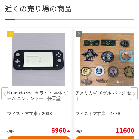
近くの売り場の商品
Nintendo switch ライト 本体 ゲ
アメリカ軍 メダル バッジ セッ
ーム ニンテンドー 任天堂
ト
マイストア在庫：
2033
マイストア在庫：
4479
6960
11600
税込
円
税込
円