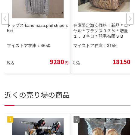
トップス kanemasa.phil stripe s
在庫限定激安価格！新品＊ロイ
hirt
ヤル＊フランス９３％＊増量
１，３キロ＊羽毛布団ＳＢ
マイストア在庫：
4650
マイストア在庫：
3155
9280
18150
税込
円
税込
円
近くの売り場の商品