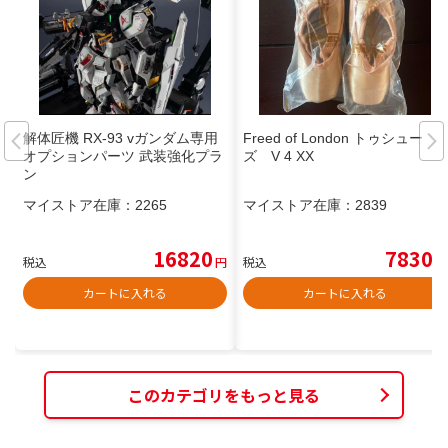
解体匠機 RX-93 vガンダム専用
Freed of London トゥシュー
オプションパーツ 武装強化プラ
ズ V 4 XX
ン
マイストア在庫：
2265
マイストア在庫：
2839
16820
7830
税込
円
税込
円
カートに入れる
カートに入れる
このカテゴリをもっと見る