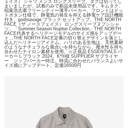
ェイス） シャツ メンズ ロングスリーブ。タグは切ってし
まいましたが、試着のみで新品未使用品です。キムタク、
稲葉浩志着フリーシティー薄手パーカー。フロントはドッ
トボタン仕様で、静電気の発生を抑える静電ケア設計機能
付き。godisavage ブラック セットアップ。THE NORTH
FACE（ザ ノースフェイス） ロングスリーブヌプシシャ
ツ。「Summer Season Nuptse Collection」THE NORTH
FACE代表するヘリテージモデルのサイズ感をアップデー
ト…THE NORTH FACE定番の切り替えデザインを落とし
込んだヘリテージアイテム。ハリのある生地は、天然素材
のようなナチュラルな風合いを持ちながら、撥水性を持ち
合わせたナイロン素材を使用。☆正規品 ESSENTIALS パ
ーカー L ブラック 2024。K*®様 SUPPLIER サプライヤ
ー ジップパーカー特注。時流に合わせたバランスよいサ
イズ感にアップデート。定価16500円