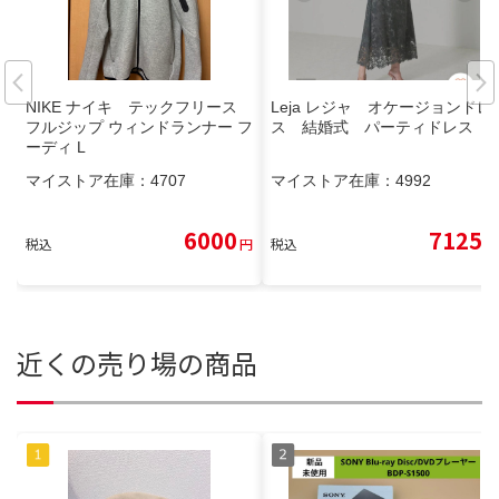
NIKE ナイキ テックフリース
Leja レジャ オケージョンドレ
フルジップ ウィンドランナー フ
ス 結婚式 パーティドレス
ーディ L
マイストア在庫：
4707
マイストア在庫：
4992
6000
7125
税込
円
税込
円
近くの売り場の商品