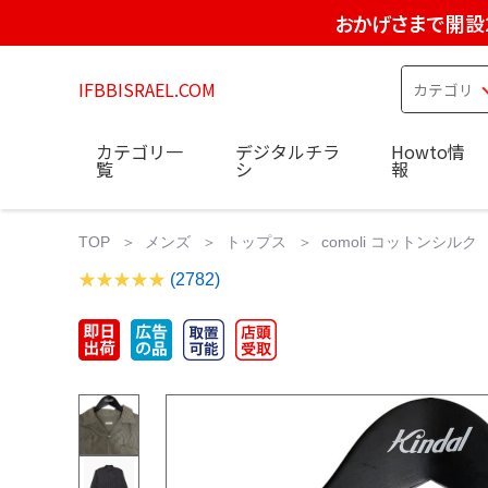
おかげさまで開設
IFBBISRAEL.COM
カテゴリ一
デジタルチラ
Howto情
覧
シ
報
TOP
メンズ
トップス
comoli コットンシ
(2782)