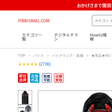
おかげさまで開設
IFBBISRAEL.COM
カテゴリ一
デジタルチラ
Howto情
覧
シ
報
TOP
バイク
バイクウェア・装備
★美品★RS T
(2736)