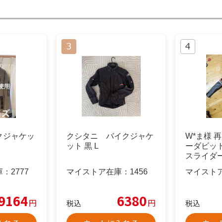
クジャケッ
クシタニ バイクジャケ
W*ま様 
ット 黒 L
ーダビッ
スライダ
（革）US
庫：
2777
マイストア在庫：
1456
マイスト
9164
6380
円
円
税込
税込