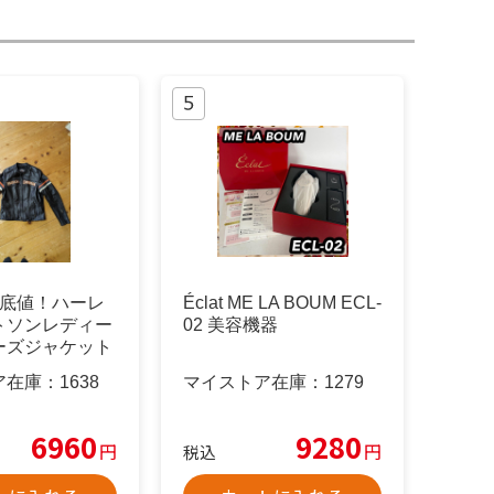
再底値！ハーレ
Éclat ME LA BOUM ECL-
トソンレディー
02 美容機器
ーズジャケット
（
ア在庫：
1638
マイストア在庫：
1279
6960
9280
円
円
税込